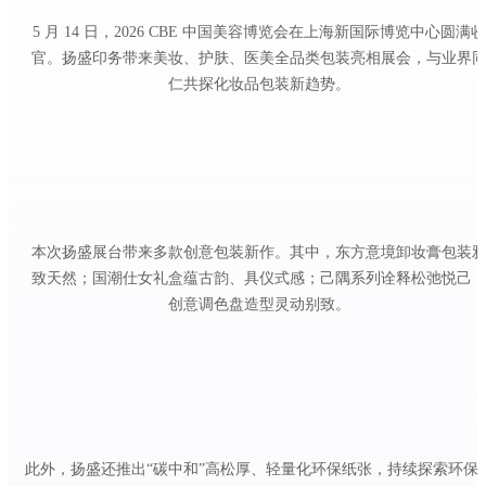
5 月 14 日，2026 CBE 中国美容博览会在上海新国际博览中心圆满收
官。扬盛印务带来美妆、护肤、医美全品类包装亮相展会，与业界
仁共探化妆品包装新趋势。
本次扬盛展台带来多款创意包装新作。其中，东方意境卸妆膏包装
致天然；国潮仕女礼盒蕴古韵、具仪式感；己隅系列诠释松弛悦己
创意调色盘造型灵动别致。
此外，扬盛还推出“碳中和”高松厚、轻量化环保纸张，持续探索环保